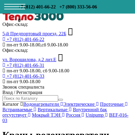
+7 (812) 401-66-22
+7 (800) 333-56-06
0
Офис-склад:
5-й Предпортовый проезд, 22Б
+7 (812) 401-66-22
пн-пт 9.00-18.00,сб 9.00-18.00
Офис-склад:
ул. Ворошилова, д.2 лит.Е
+7 (812) 401-66-31
пн-пт 9.00-18.00, сб 9.00-18.00
+7 (812) 401-66-33
пн-пт 9.00-18.00
Звонок специалиста
Вход
/
Регистрация
Каталог
Водонагреватели
Электрические
Проточные
Встраиваемые
Вертикальные
Внутренний бак
отсутствует
Мокрый ТЭН
Россия
Unipump
BEF-016-
03