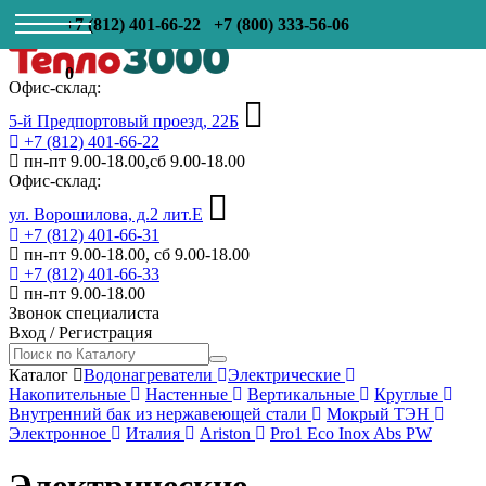
+7 (812) 401-66-22
+7 (800) 333-56-06
0
Офис-склад:
5-й Предпортовый проезд, 22Б
+7 (812) 401-66-22
пн-пт 9.00-18.00,сб 9.00-18.00
Офис-склад:
ул. Ворошилова, д.2 лит.Е
+7 (812) 401-66-31
пн-пт 9.00-18.00, сб 9.00-18.00
+7 (812) 401-66-33
пн-пт 9.00-18.00
Звонок специалиста
Вход
/
Регистрация
Каталог
Водонагреватели
Электрические
Накопительные
Настенные
Вертикальные
Круглые
Внутренний бак из нержавеющей стали
Мокрый ТЭН
Электронное
Италия
Ariston
Pro1 Eco Inox Abs PW