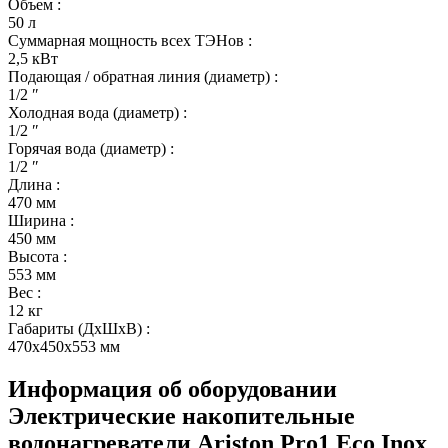
Объем
:
50 л
Суммарная мощность всех ТЭНов
:
2,5 кВт
Подающая / обратная линия (диаметр)
:
1/2 ″
Холодная вода (диаметр)
:
1/2 ″
Горячая вода (диаметр)
:
1/2 ″
Длина
:
470 мм
Ширина
:
450 мм
Высота
:
553 мм
Вес
:
12 кг
Габариты (ДхШхВ)
:
470x450x553 мм
Информация об оборудовании
Электрические накопительные
водонагреватели Ariston Pro1 Eco Inox