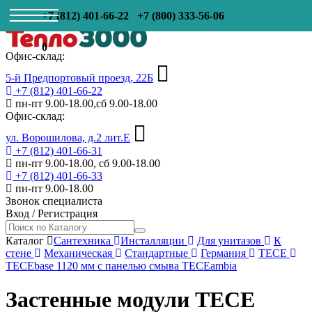
+7 (812) 401-66-22
+7 (800) 333-56-06
0
Офис-склад:
5-й Предпортовый проезд, 22Б
+7 (812) 401-66-22
пн-пт 9.00-18.00,сб 9.00-18.00
Офис-склад:
ул. Ворошилова, д.2 лит.Е
+7 (812) 401-66-31
пн-пт 9.00-18.00, сб 9.00-18.00
+7 (812) 401-66-33
пн-пт 9.00-18.00
Звонок специалиста
Вход
/
Регистрация
Каталог
Сантехника
Инсталляции
Для унитазов
К
стене
Механическая
Стандартные
Германия
TECE
TECEbase 1120 мм c панелью смыва ТЕСЕambia
Застенные модули TECE