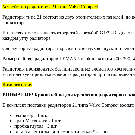
Устройство радиаторов 21 типа Valve Compact
Радиаторы типа 21 состоят из двух отопительных панелей, по
конвектор.
В панелях имеются шесть отверстий с резьбой G1/2″-B. Два от
каждом углу радиатора.
Сверху корпус радиатора закрывается воздуховыпускной решет
Размерный ряд радиаторов LEMAX Premium: высота 200, 300, 400
Радиаторы производятся без приваренных элементов крепления C
эстетическую привлекательность радиаторов при использован
Комплектация
ВНИМАНИЕ! Кронштейны для крепления радиаторов в компл
В комплект поставки радиаторов 21 типа Valve Compact входят:
радиатор - 1 шт.
кран Маевского - 1 шт.
пробка глухая - 2 шт.
вставка вентильная термостатическая* - 1 шт.