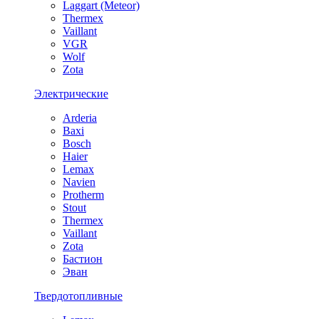
Laggart (Meteor)
Thermex
Vaillant
VGR
Wolf
Zota
Электрические
Arderia
Baxi
Bosch
Haier
Lemax
Navien
Protherm
Stout
Thermex
Vaillant
Zota
Бастион
Эван
Твердотопливные