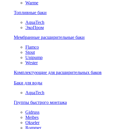
Warme
Топливные баки
AquaTech
ЭкоПром
Мембранные расширительные баки
Flamco
Stout
Unipump
Wester
Комплектующие для расширительных баков
Баки для воды
AquaTech
Группы быстрого монтажа
Gidruss
Meibes
Okseler
Rommer