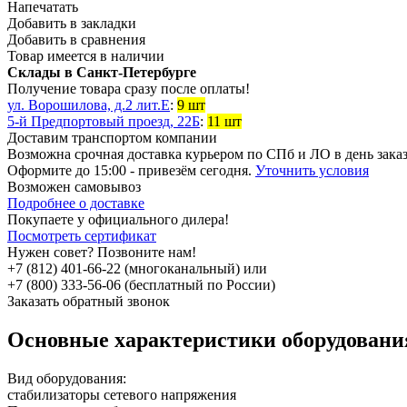
Напечатать
Добавить в закладки
Добавить в сравнения
Товар имеется в наличии
Склады в Санкт-Петербурге
Получение товара сразу после оплаты!
ул. Ворошилова, д.2 лит.Е
:
9 шт
5-й Предпортовый проезд, 22Б
:
11 шт
Доставим транспортом компании
Возможна
срочная доставка
курьером по СПб и ЛО в день зака
Оформите до 15:00 - привезём сегодня.
Уточнить условия
Возможен
самовывоз
Подробнее о доставке
Покупаете у официального дилера!
Посмотреть сертификат
Нужен совет? Позвоните нам!
+7 (812) 401-66-22 (многоканальный) или
+7 (800) 333-56-06 (бесплатный по России)
Заказать обратный звонок
Основные характеристики оборудован
Вид оборудования:
стабилизаторы сетевого напряжения