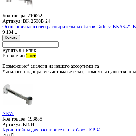
Код товара:
216062
Артикул:
BK 2500B 24
Основания консолей расширительных баков Gidruss BKSS-25.
9 134
Купить
Купить в 1 клик
В наличии
2 шт
Возможные* аналоги из нашего ассортимента
* аналоги подбирались автоматически, возможны существенны
NEW
Код товара:
193885
Артикул:
КВ34
Кронштейны для расширительных баков КВ34
260