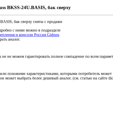
ss BKSS-24U.BASIS, бак сверху
BASIS, бак сверху
сняты с продажи
дробно с ними можно в подразделе
пления и консоли Россия Gidruss
рать аналог
.
ы не не можем гарантировать полное совпадение по всем параме
ли похожими характеристиками, которыми потребитель может з
н может выбрать более дешевый аналог.
(см.
статью на сайте dic