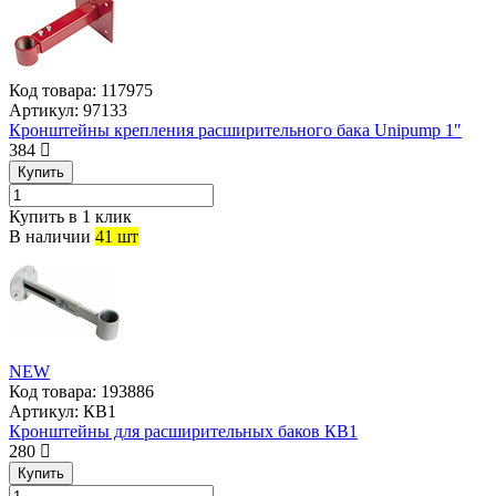
Код товара:
117975
Артикул:
97133
Кронштейны крепления расширительного бака Unipump 1″
384
Купить
Купить в 1 клик
В наличии
41 шт
NEW
Код товара:
193886
Артикул:
КВ1
Кронштейны для расширительных баков КВ1
280
Купить