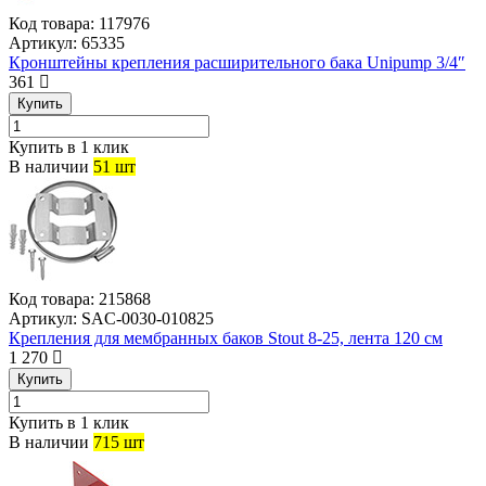
Код товара:
117976
Артикул:
65335
Кронштейны крепления расширительного бака Unipump 3/4″
361
Купить
Купить в 1 клик
В наличии
51 шт
Код товара:
215868
Артикул:
SAC-0030-010825
Крепления для мембранных баков Stout 8-25, лента 120 см
1 270
Купить
Купить в 1 клик
В наличии
715 шт