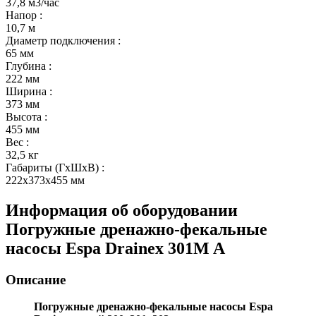
37,8 м3/час
Напор
:
10,7 м
Диаметр подключения
:
65 мм
Глубина
:
222 мм
Ширина
:
373 мм
Высота
:
455 мм
Вес
:
32,5 кг
Габариты (ГхШхВ)
:
222x373x455 мм
Информация об оборудовании
Погружные дренажно-фекальные
насосы Espa Drainex 301M A
Описание
Погружные дренажно-фекальные насосы Espa