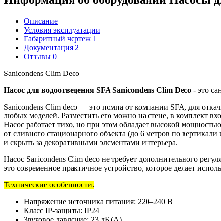
Информация об оборудовании
Насосы д
Описание
Условия эксплуатации
Габаритный чертеж
1
Документация
2
Отзывы
0
Sanicondens Clim Deco
Насос для водоотведения SFA Sanicondens Clim Deco
- это с
Sanicondens Clim deco — это помпа от компании SFA, для отка
любых моделей. Разместить его можно на стене, в комплект вх
Насос работает тихо, но при этом обладает высокой мощностью
от сливного стационарного объекта (до 6 метров по вертикали и
и скрыть за декоративными элементами интерьера.
Насос Sanicondens Clim deco не требует дополнительного регул
это современное практичное устройство, которое делает испо
Технические особенности:
Напряжение источника питания: 220–240 В
Класс IP-защиты: IP24
Звуковое давление: 23 дБ (А)