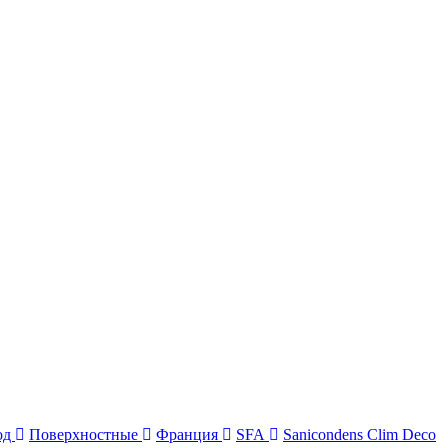
од
Поверхностные
Франция
SFA
Sanicondens Clim Deco