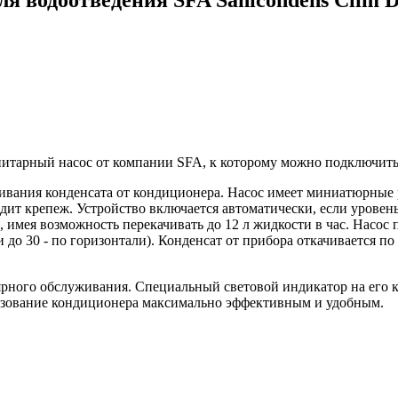
ля водоотведения SFA Sanicondens Clim 
анитарный насос от компании SFA, к которому можно подключит
чивания конденсата от кондиционера. Насос имеет миниатюрные 
одит крепеж. Устройство включается автоматически, если уровен
, имея возможность перекачивать до 12 л жидкости в час. Насос
 до 30 - по горизонтали). Конденсат от прибора откачивается по
ярного обслуживания. Специальный световой индикатор на его ко
льзование кондиционера максимально эффективным и удобным.