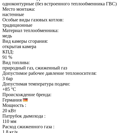
одноконтурные (без встроенного теплообменника ГВС)
Место монтажа:
настенные
Особые виды газовых котлов:
традиционные
Материал теплообменника:
медь
Вид камеры сгорания:
открытая камера
КПД:
91 %
Вид топлива:
природный газ, сжиженный газ
Допустимое рабочее давление теплоносителя:
3 бар
Допустимая температура подачи:
+85 °C
Происхождение бренда:
Германия
Мощность
:
20 кВт
Патрубок дымохода
:
110 мм
Расход сжиженного газа
:
1,8 кг/ч