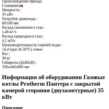
Происхождение бренда:
Словакия
Мощность
:
35 кВт
Патрубок дымохода
:
60/100 мм
Расход сжиженного газа
:
1,46 кг/ч
Расход природного газа
:
4,1 м3/ч
Производительность горячей воды
:
14,4 (при Δt 30°С) л/мин
Вес
:
36 кг
Габариты (ДхШхВ)
:
338x440x800 мм
Информация об оборудовании
Газовые
котлы Protherm Пантера с закрытой
камерой сгорания (двухконтурные) 35
кВт
Описание