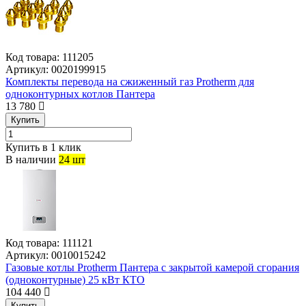
Код товара:
111205
Артикул:
0020199915
Комплекты перевода на сжиженный газ Protherm для
одноконтурных котлов Пантера
13 780
Купить
Купить в 1 клик
В наличии
24 шт
Код товара:
111121
Артикул:
0010015242
Газовые котлы Protherm Пантера с закрытой камерой сгорания
(одноконтурные) 25 кВт КТО
104 440
Купить