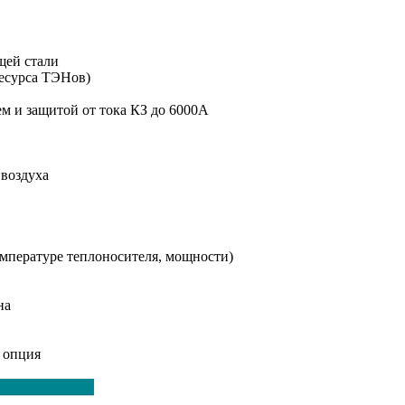
щей стали
ресурса ТЭНов)
м и защитой от тока КЗ до 6000А
 воздуха
емпературе теплоносителя, мощности)
на
 опция