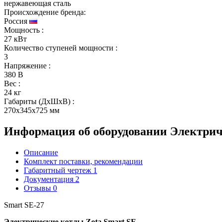
нержавеющая сталь
Происхождение бренда:
Россия
Мощность
:
27 кВт
Количество ступеней мощности
:
3
Напряжение
:
380 В
Вес
:
24 кг
Габариты (ДхШхВ)
:
270x345x725 мм
Информация об оборудовании
Электрич
Описание
Комплект поставки, рекомендации
Габаритный чертеж
1
Документация
2
Отзывы
0
Smart SE-27
Электрические котлы Zota Smart SE