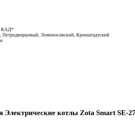
х КАД*
, Петродворцовый, Ломоносовский, Кронштадтский
за
ия
Электрические котлы Zota Smart SE-2