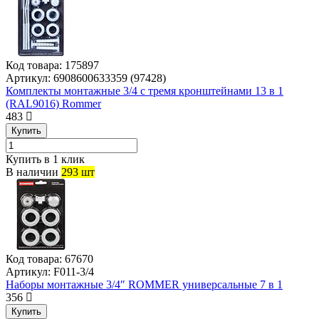
Код товара:
175897
Артикул:
6908600633359 (97428)
Комплекты монтажные 3/4 с тремя кронштейнами 13 в 1
(RAL9016) Rommer
483
Купить
Купить в 1 клик
В наличии
293 шт
Код товара:
67670
Артикул:
F011-3/4
Наборы монтажные 3/4″ ROMMER универсальные 7 в 1
356
Купить