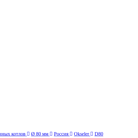
енных котлов
Ø 80 мм
Россия
Okseler
D80