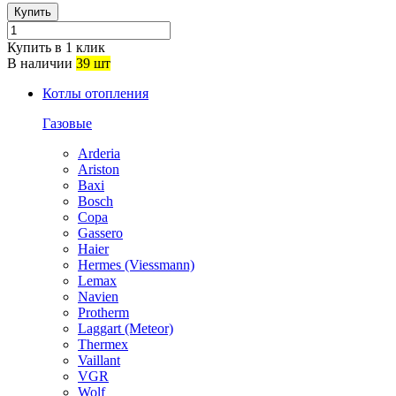
Купить
Купить в 1 клик
В наличии
39 шт
Котлы отопления
Газовые
Arderia
Ariston
Baxi
Bosch
Copa
Gassero
Haier
Hermes (Viessmann)
Lemax
Navien
Protherm
Laggart (Meteor)
Thermex
Vaillant
VGR
Wolf