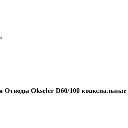
за
ия
Отводы Okseler D60/100 коаксиальные