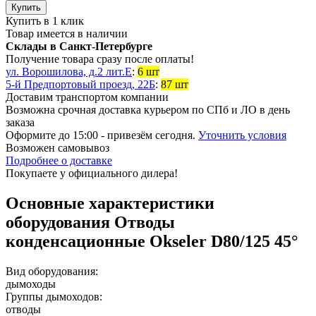
Купить
Купить в 1 клик
Товар имеется в наличии
Склады в Санкт-Петербурге
Получение товара сразу после оплаты!
ул. Ворошилова, д.2 лит.Е
:
6 шт
5-й Предпортовый проезд, 22Б
:
87 шт
Доставим транспортом компании
Возможна
срочная доставка
курьером по СПб и ЛО в день
заказа
Оформите до 15:00 - привезём сегодня.
Уточнить условия
Возможен
самовывоз
Подробнее о доставке
Покупаете у официального дилера!
Основные характеристики
оборудования
Отводы
конденсационные Okseler D80/125 45°
Вид оборудования:
дымоходы
Группы дымоходов:
отводы