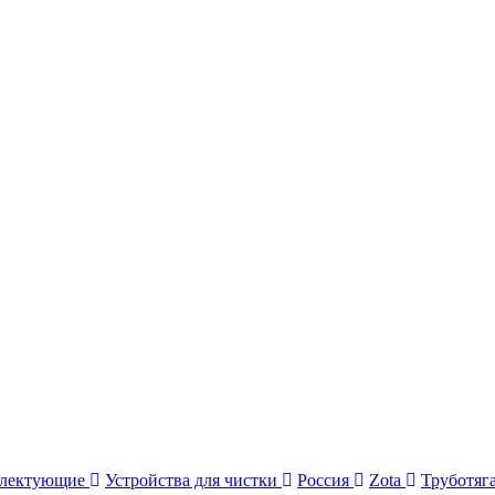
плектующие
Устройства для чистки
Россия
Zota
Труботяг