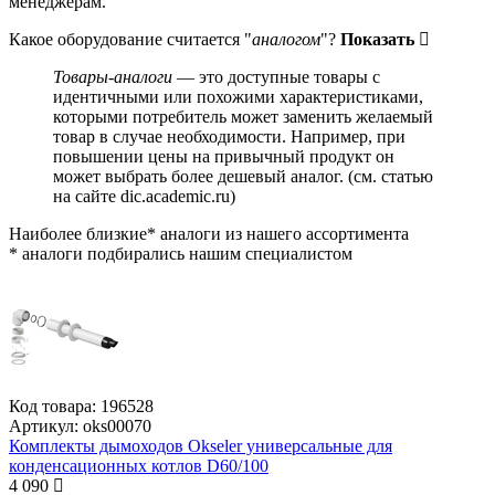
менеджерам.
Какое оборудование считается "
аналогом
"?
Показать
Товары-аналоги
— это доступные товары с
идентичными или похожими характеристиками,
которыми потребитель может заменить желаемый
товар в случае необходимости. Например, при
повышении цены на привычный продукт он
может выбрать более дешевый аналог.
(см.
статью
на сайте dic.academic.ru
)
Наиболее близкие* аналоги из нашего ассортимента
* аналоги подбирались нашим специалистом
Код товара:
196528
Артикул:
oks00070
Комплекты дымоходов Okseler универсальные для
конденсационных котлов D60/100
4 090