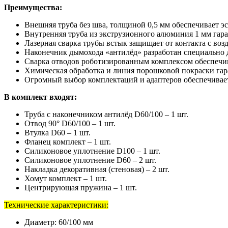
Преимущества:
Внешняя труба без шва, толщиной 0,5 мм обеспечивает 
Внутренняя труба из экструзионного алюминия 1 мм гара
Лазерная сварка трубы встык защищает от контакта с воз
Наконечник дымохода «антилёд» разработан специально 
Сварка отводов роботизированным комплексом обеспечива
Химическая обработка и линия порошковой покраски гар
Огромный выбор комплектаций и адаптеров обеспечивает
В комплект входят:
Труба с наконечником антилёд D60/100 – 1 шт.
Отвод 90° D60/100 – 1 шт.
Втулка D60 – 1 шт.
Фланец комплект – 1 шт.
Силиконовое уплотнение D100 – 1 шт.
Силиконовое уплотнение D60 – 2 шт.
Накладка декоративная (стеновая) – 2 шт.
Хомут комплект – 1 шт.
Центрирующая пружина – 1 шт.
Технические характеристики:
Диаметр: 60/100 мм