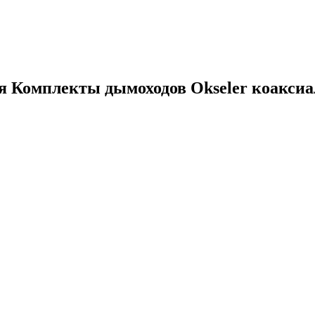
ия
Комплекты дымоходов Okseler коаксиа