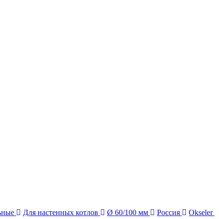
ьные
Для настенных котлов
Ø 60/100 мм
Россия
Okseler