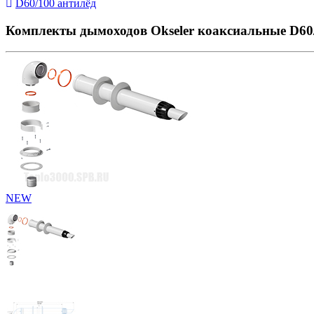
D60/100 антилёд
Комплекты дымоходов Okseler коаксиальные D60
NEW