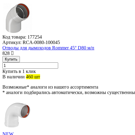
Код товара:
177254
Артикул:
RCA-0080-100045
Отводы для дымоходов Rommer 45° D80 м/п
828
Купить
Купить в 1 клик
В наличии
460 шт
Возможные* аналоги из нашего ассортимента
* аналоги подбирались автоматически, возможны существенны
NEW