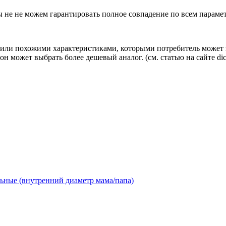
ы не не можем гарантировать полное совпадение по всем параме
ли похожими характеристиками, которыми потребитель может з
н может выбрать более дешевый аналог.
(см.
статью на сайте dic
ьные (внутренний диаметр мама/папа)