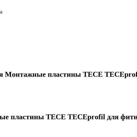
за
ия
Монтажные пластины TECE TECEprofil
е пластины TECE TECEprofil для фитин