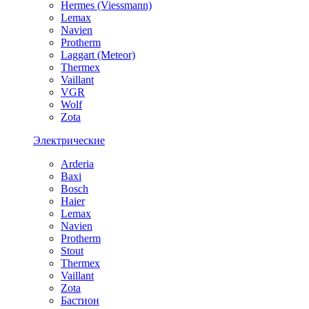
Hermes (Viessmann)
Lemax
Navien
Protherm
Laggart (Meteor)
Thermex
Vaillant
VGR
Wolf
Zota
Электрические
Arderia
Baxi
Bosch
Haier
Lemax
Navien
Protherm
Stout
Thermex
Vaillant
Zota
Бастион