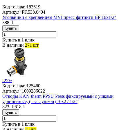
Код товара:
183619
Артикул:
PF.533.0404
Угольники с креплением MVI пресс-фитинги ВР 16х1/2″
388
Купить
Купить в 1 клик
В наличии
271 шт
-25%
Код товара:
125460
Артикул:
1009286022
Отводы KAN-therm PPSU Press фиксируемый с ушками
удлиненные, (с заглушкой) 16х2 / 1/2″
823
618
Купить
Купить в 1 клик
В наличии
15 шт