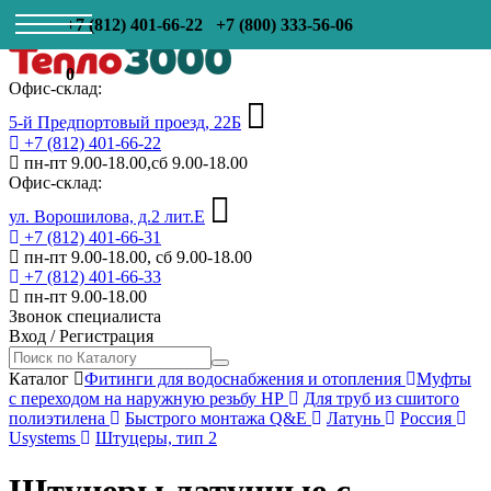
+7 (812) 401-66-22
+7 (800) 333-56-06
0
Офис-склад:
5-й Предпортовый проезд, 22Б
+7 (812) 401-66-22
пн-пт 9.00-18.00,сб 9.00-18.00
Офис-склад:
ул. Ворошилова, д.2 лит.Е
+7 (812) 401-66-31
пн-пт 9.00-18.00, сб 9.00-18.00
+7 (812) 401-66-33
пн-пт 9.00-18.00
Звонок специалиста
Вход
/
Регистрация
Каталог
Фитинги для водоснабжения и отопления
Муфты
с переходом на наружную резьбу НР
Для труб из сшитого
полиэтилена
Быстрого монтажа Q&E
Латунь
Россия
Usystems
Штуцеры, тип 2