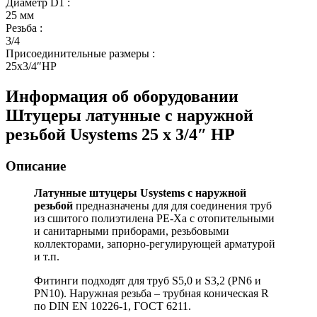
Диаметр D1
:
25 мм
Резьба
:
3/4
Присоединительные размеры
:
25x3/4″НР
Информация об оборудовании
Штуцеры латунные с наружной
резьбой Usystems 25 х 3/4″ НР
Описание
Латунные штуцеры Usystems с наружной
резьбой
предназначены для для соединения труб
из сшитого полиэтилена PE-Xa с отопительными
и санитарными приборами, резьбовыми
коллекторами, запорно-регулирующей арматурой
и т.п.
Фитинги подходят для труб S5,0 и S3,2 (PN6 и
PN10). Наружная резьба – трубная коническая R
по DIN EN 10226-1, ГОСТ 6211.