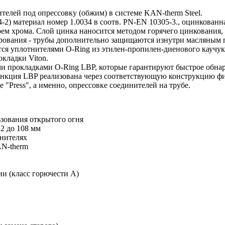
телей под опрессовку (обжим) в системе KAN-therm Steel.
4-2) материал номер 1.0034 в соотв. PN-EN 10305-3., оцинкован
ем хрома. Слой цинка наносится методом горячего цинкования, 
дирования - трубы дополнительно защищаются изнутри масляным
тся уплотнителями O-Ring из этилен-пропилен-диенового каучу
кладки Viton.
ми прокладками O-Ring LBP, которые гарантируют быстрое обна
функция LBP реализована через соответствующую конструкцию ф
"Press", а именно, опрессовке соединителей на трубе.
зования открытого огня
2 до 108 мм
инителях
N-therm
и (класс горючести A)