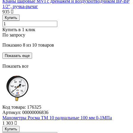
Краны шаровые MVI с дренажем и воздухоотводчиком ВР-ВР
1/2″, ручка-рычаг
935
Купить
Купить в 1 клик
По запросу
Показано
8
из
10
товаров
Показать еще
Показать все
Код товара:
176325
Артикул:
00000006836
Манометры Росма ТМ 10 радиальные 100 мм 0-1МПа
1 303
Купить