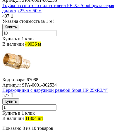
Артикул:
SPX-0001-002535
Трубы из сшитого полиэтилена PE-Xa Stout бухта серая
диаметр 25 мм 50 м
407
Указана стоимость за 1 м!
Купить
Купить в 1 клик
В наличии
49036 м
Код товара:
67088
Артикул:
SFA-0001-002534
Переходники с наружной резьбой Stout НР 25хR3/4″
577
Купить
Купить в 1 клик
В наличии
11804 шт
Показано
8
из
10
товаров