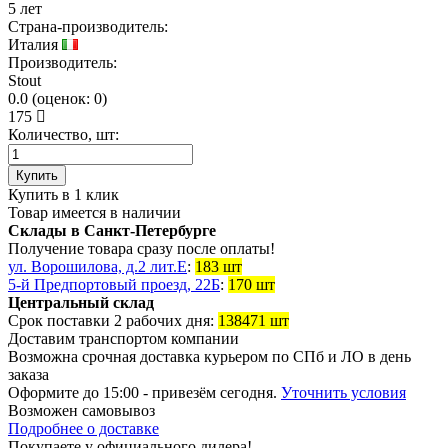
5 лет
Страна-производитель:
Италия
Производитель:
Stout
0.0
(
оценок:
0)
175
Количество, шт:
Купить
Купить в 1 клик
Товар имеется в наличии
Склады в Санкт-Петербурге
Получение товара сразу после оплаты!
ул. Ворошилова, д.2 лит.Е
:
183 шт
5-й Предпортовый проезд, 22Б
:
170 шт
Центральный склад
Срок поставки 2 рабочих дня:
138471 шт
Доставим транспортом компании
Возможна
срочная доставка
курьером по СПб и ЛО в день
заказа
Оформите до 15:00 - привезём сегодня.
Уточнить условия
Возможен
самовывоз
Подробнее о доставке
Покупаете у официального дилера!