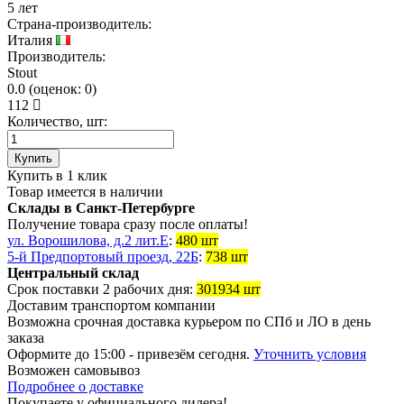
5 лет
Страна-производитель:
Италия
Производитель:
Stout
0.0
(
оценок:
0)
112
Количество, шт:
Купить
Купить в 1 клик
Товар имеется в наличии
Склады в Санкт-Петербурге
Получение товара сразу после оплаты!
ул. Ворошилова, д.2 лит.Е
:
480 шт
5-й Предпортовый проезд, 22Б
:
738 шт
Центральный склад
Срок поставки 2 рабочих дня:
301934 шт
Доставим транспортом компании
Возможна
срочная доставка
курьером по СПб и ЛО в день
заказа
Оформите до 15:00 - привезём сегодня.
Уточнить условия
Возможен
самовывоз
Подробнее о доставке
Покупаете у официального дилера!