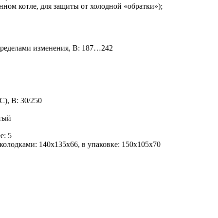
м котле, для защиты от холодной «обратки»);
пределами изменения, В: 187…242
), В: 30/250
ытый
е: 5
колодками: 140х135х66, в упаковке: 150х105х70