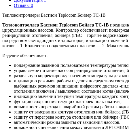
Документация
1
Отзывы
0
Теплоконтроллеры Бастион Teplocom Бойлер ТС-1В
Теплоконтроллер Бастион Teplocom Бойлер ТС-1В
предназна
циркуляционных насосов. Контроллер обеспечивает: поддержан
рециркуляции отопления, бойлера (ГВС – горячее водоснабжен
посредством светодиодных индикаторов, индикацию значений 
котлов – 1. Количество подключаемых насосов — 2. Максималь
Изделие обеспечивает:
поддержание заданной пользователем температуры тепло
управляемое питание насосов рециркуляции отопления, б
раздельную корректировку значения температуры для кон
индикацию режимов работы изделия посредством светод
выбранных режимов индикации цифрового дисплея -инд
отопления (включен / выключен); состояние котла (включ
индикацию значений текущей температуры каждого конту
функцию сохранения текущих настроек пользователя;
возможность перехода в аварийный режим работы каждого
защиту от замерзания контура отопления или бойлера (ГВ
защиту от перегрева контура отопления или бойлера (ГВС
автоматический режим защиты от закисания насосов.
возможность переключения между режимами ЛЕТО/ЗИМ