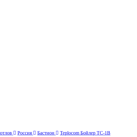
котлов
Россия
Бастион
Teplocom Бойлер ТС-1В