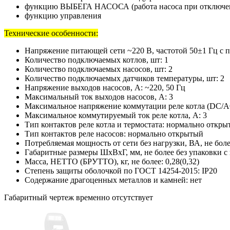
функцию ВЫБЕГА НАСОСА (работа насоса при отключенно
функцию управления
Технические особенности:
Напряжение питающей сети ~220 В, частотой 50±1 Гц с 
Количество подключаемых котлов, шт: 1
Количество подключаемых насосов, шт: 2
Количество подключаемых датчиков температуры, шт: 2
Напряжение выходов насосов, А: ~220, 50 Гц
Максимальный ток выходов насосов, А: 3
Максимальное напряжение коммутации реле котла (DC/AC
Максимальное коммутируемый ток реле котла, А: 3
Тип контактов реле котла и термостата: нормально откр
Тип контактов реле насосов: нормально открытый
Потребляемая мощность от сети без нагрузки, ВА, не боле
Габаритные размеры ШхВхГ, мм, не более без упаковки с 
Масса, НЕТТО (БРУТТО), кг, не более: 0,28(0,32)
Степень защиты оболочкой по ГОСТ 14254-2015: IP20
Содержание драгоценных металлов и камней: нет
Габаритный чертеж временно отсутствует