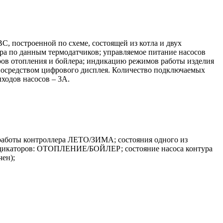
С, построенной по схеме, состоящей из котла и двух
ра по данным термодатчиков; управляемое питание насосов
уров отопления и бойлера; индикацию режимов работы изделия
посредством цифрового дисплея. Количество подключаемых
ходов насосов – 3А.
работы контроллера ЛЕТО/ЗИМА; состояния одного из
ндикаторов: ОТОПЛЕНИЕ/БОЙЛЕР; состояние насоса контура
чен);