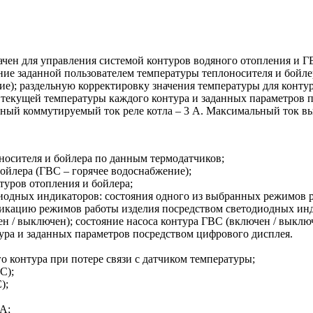
чен для управления системой контуров водяного отопления и ГВ
ие заданной пользователем температуры теплоносителя и бойле
ие); раздельную корректировку значения температуры для конт
текущей температуры каждого контура и заданных параметров 
ный коммутируемый ток реле котла – 3 А. Максимальный ток вы
носителя и бойлера по данным термодатчиков;
ойлера (ГВС – горячее водоснабжение);
туров отопления и бойлера;
иодных индикаторов: состояния одного из выбранных режимов 
икацию режимов работы изделия посредством светодиодных и
ен / выключен); состояние насоса контура ГВС (включен / выклю
ра и заданных параметров посредством цифрового дисплея.
 контура при потере связи с датчиком температуры;
С);
);
А;