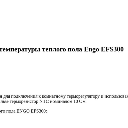
температуры теплого пола Engo EFS300
н для подключения к комнатному терморегулятору и использован
ильзе терморезистор NTC номиналом 10 Ом.
лого пола ENGO EFS300: