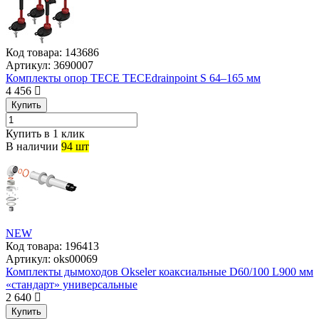
Код товара:
143686
Артикул:
3690007
Комплекты опор TECE TECEdrainpoint S 64–165 мм
4 456
Купить
Купить в 1 клик
В наличии
94 шт
NEW
Код товара:
196413
Артикул:
oks00069
Комплекты дымоходов Okseler коаксиальные D60/100 L900 мм
«стандарт» универсальные
2 640
Купить