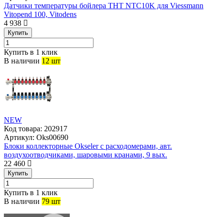
Датчики температуры бойлера THT NTC10K для Viessmann
Vitopend 100, Vitodens
4 938
Купить
Купить в 1 клик
В наличии
12 шт
NEW
Код товара:
202917
Артикул:
Oks00690
Блоки коллекторные Okseler с расходомерами, авт.
воздухоотводчиками, шаровыми кранами, 9 вых.
22 460
Купить
Купить в 1 клик
В наличии
79 шт