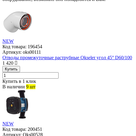
NEW
Код товара:
196454
Артикул:
oks00111
Отводы промежуточные раструбные Okseler угол 45° D60/100
1 420
Купить
Купить в 1 клик
В наличии
9 шт
NEW
Код товара:
200451
Артикул:
Oks00528