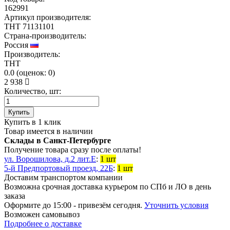
162991
Артикул производителя:
THT 71131101
Страна-производитель:
Россия
Производитель:
THT
0.0
(
оценок:
0)
2 938
Количество, шт:
Купить
Купить в 1 клик
Товар имеется в наличии
Склады в Санкт-Петербурге
Получение товара сразу после оплаты!
ул. Ворошилова, д.2 лит.Е
:
1 шт
5-й Предпортовый проезд, 22Б
:
1 шт
Доставим транспортом компании
Возможна
срочная доставка
курьером по СПб и ЛО в день
заказа
Оформите до 15:00 - привезём сегодня.
Уточнить условия
Возможен
самовывоз
Подробнее о доставке