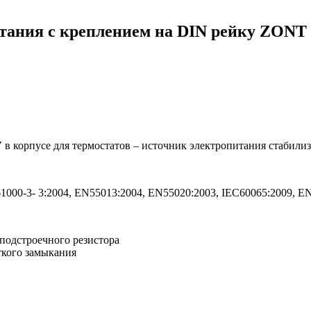
тания с креплением на DIN рейку ZONT
V
в корпусе для термостатов – источник электропитания стабили
1000-3- 3:2004, EN55013:2004, EN55020:2003, IEC60065:2009, E
подстроечного резистора
ткого замыкания