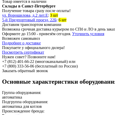
Товар имеется в наличии
Склады в Санкт-Петербурге
Получение товара сразу после оплаты!
ул. Ворошилова, д.2 лит.Е
:
3 шт
5-й Предпортовый проезд, 22Б
:
6 шт
Доставим транспортом компании
Возможна
срочная доставка
курьером по СПб и ЛО в день зака
Оформите до 15:00 - привезём сегодня.
Уточнить условия
Возможен
самовывоз
Подробнее о доставке
Покупаете у официального дилера!
Посмотреть сертификат
Нужен совет? Позвоните нам!
+7 (812) 401-66-22 (многоканальный) или
+7 (800) 333-56-06 (бесплатный по России)
Заказать обратный звонок
Основные характеристики оборудован
Группа оборудования:
автоматика
Подгруппа оборудования:
автоматика для котлов
Происхождение бренда: