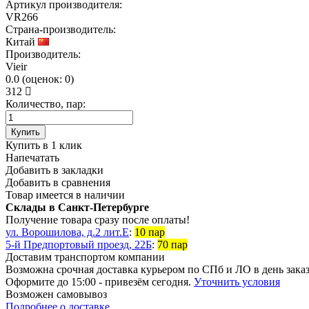
Артикул производителя:
VR266
Страна-производитель:
Китай
Производитель:
Vieir
0.0
(
оценок:
0)
312
Количество, пар:
Купить
Купить в 1 клик
Напечатать
Добавить в закладки
Добавить в сравнения
Товар имеется в наличии
Склады в Санкт-Петербурге
Получение товара сразу после оплаты!
ул. Ворошилова, д.2 лит.Е
:
10 пар
5-й Предпортовый проезд, 22Б
:
70 пар
Доставим транспортом компании
Возможна
срочная доставка
курьером по СПб и ЛО в день зака
Оформите до 15:00 - привезём сегодня.
Уточнить условия
Возможен
самовывоз
Подробнее о доставке