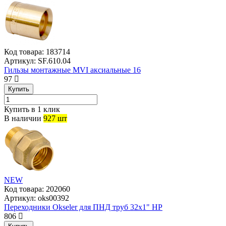
Код товара:
183714
Артикул:
SF.610.04
Гильзы монтажные MVI аксиальные 16
97
Купить
Купить в 1 клик
В наличии
927 шт
NEW
Код товара:
202060
Артикул:
oks00392
Переходники Okseler для ПНД труб 32х1" НР
806