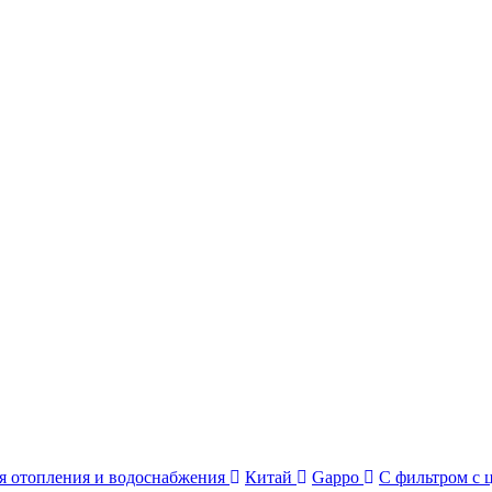
я отопления и водоснабжения
Китай
Gappo
C фильтром с 