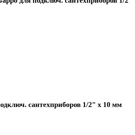
appo для подключ. сантехприборов 1/2"
дключ. сантехприборов 1/2" х 10 мм