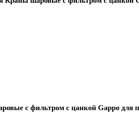
ия
Краны шаровые с фильтром с цанкой G
ровые с фильтром с цанкой Gappo для по