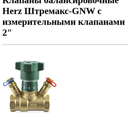
Клапаны балансировочные
Herz Штремакс-GNW c
измерительными клапанами
2″