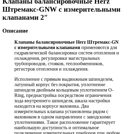
Клапаны балансировочные Herz
Штремакс-GNW c измерительными
клапанами 2″
Описание
Клапаны балансировочные Herz Штремакс-GN
c измерительными клапанами
применяются для
гидравлической балансировки систем отопления и
охлаждения, регулировки магистральных
трубопроводов, стояков, теплообменников,
регистров отопления и охлаждения.
Исполнение с прямым выдвижным шпинделем,
латунный корпус без покрытия, уплотнение
шпинделя двойным кольцевым уплотнением O-
Ring, преднастройка посредством ограничения
хода внутреннего шпинделя, шкала настройки
находится на корпусе маховика. Два
измерительных клапана установлены рядом с
маховиком в одном направлении с заводскими
уплотнениями. Такое расположение гарантирует
наибольшую доступность и оптимальное
подключение измерительных приборов при любом