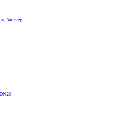
ик, блистер
 DN20