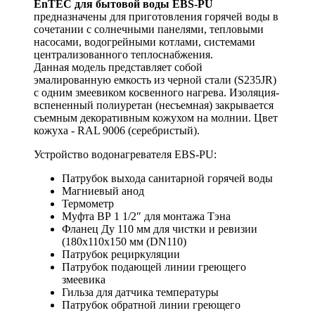
EnTEC для бытовой воды EBS-PU
предназначены для приготовления горячей воды в
сочетании с солнечными панелями, тепловыми
насосами, водогрейными котлами, системами
централизованного теплоснабжения.
Данная модель представляет собой
эмалированную емкость из черной стали (S235JR)
с одним змеевиком косвенного нагрева. Изоляция-
вспененный полиуретан (несъемная) закрывается
съемным декоративным кожухом на молнии. Цвет
кожуха - RAL 9006 (серебристый).
Устройство водонагревателя EBS-PU:
Патрубок выхода санитарной горячей воды
Магниевый анод
Термометр
Муфта ВР 1 1/2″ для монтажа Тэна
Фланец Ду 110 мм для чистки и ревизии
(180х110х150 мм (DN110)
Патрубок рециркуляции
Патрубок подающей линии греющего
змеевика
Гильза для датчика температуры
Патрубок обратной линии греющего