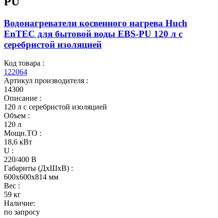
PU
Водонагреватели косвенного нагрева Huch
EnTEC для бытовой воды EBS-PU 120 л c
серебристой изоляцией
Код товара :
122064
Артикул производителя :
14300
Описание :
120 л c серебристой изоляцией
Объем :
120 л
Мощн.ТО :
18,6 кВт
U :
220/400 В
Габариты (ДхШхВ) :
600x600x814 мм
Вес :
59 кг
Наличие:
по запросу