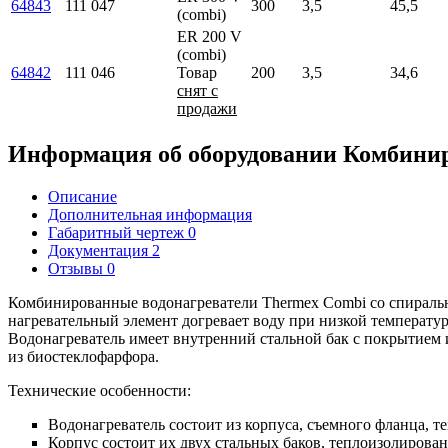
64843
111 047
300
3,5
45,5
(combi)
ЕR 200 V
(combi)
64842
111 046
Товар
200
3,5
34,6
снят с
продажи
Информация об оборудовании
Комбинир
Описание
Дополнительная информация
Габаритный чертеж
0
Документация
2
Отзывы
0
Комбинированные водонагреватели Thermex Combi
со спираль
нагревательный элемент догревает воду при низкой температур
Водонагреватель имеет внутренний стальной бак с покрытием 
из биостеклофарфора.
Технические особенности:
Водонагреватель состоит из корпуса, съемного фланца, 
Корпус состоит их двух стальных баков, теплоизолирова