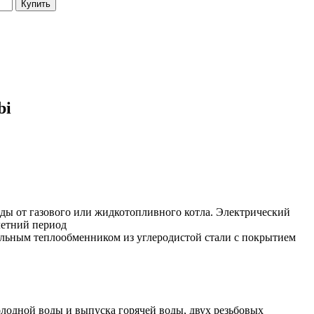
Купить
bi
ды от газового или жидкотопливного котла. Электрический
летний период
ельным теплообменником из углеродистой стали с покрытием
олодной воды и выпуска горячей воды, двух резьбовых