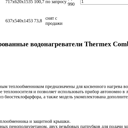
717x620x1535
100,7
по запросу
990
снят с
637x540x1453
73,8
продажи
ованные водонагреватели Thermex Com
ным теплообменником предназначены для косвенного нагрева во
е теплоносителя и позволяет использовать прибор автономно в 
из биостеклофарфора, а также модель укомплектована дополнит
теплообменника и защитной крышки.
нных пенополиуретаном, двух резьбовых патрубков для подачи х