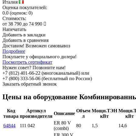
Италия
Оценка покупателей:
0.0
(
оценок:
0)
Стоимость:
от
38 790
до
74 990
Напечатать
Добавить в закладки
Добавить в сравнения
Доставим! Возможен самовывоз
Подробнее
Покупаете у официального дилера!
Посмотреть сертификат
Нужен совет? Позвоните нам!
+7 (812) 401-66-22 (многоканальный) или
+7 (800) 333-56-06 (бесплатный по России)
Заказать обратный звонок
Цены на оборудование
Комбинированны
Код
Артикул
Объем
Мощн.ТЭН
Мощн.
Описание
товара
производителя
л
кВт
кВт
ЕR 80 V
64844
111 042
80
1,5
14,6
(combi)
ЕR 300 V