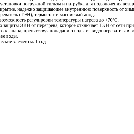
 установки погружной гильзы и патрубка для подключения возвр
окрытие, надежно защищающее внутреннюю поверхность от хими
реватель (ТЭН), термостат и магниевый анод.
 возможность регулировки температуры нагрева до +70°С.
во защиты ЭВН от перегрева, которое отключает ТЭН от сети п
 клапана, препятствуя попаданию воды из водонагревателя в в
еве воды.
ческие элементы: 1 год