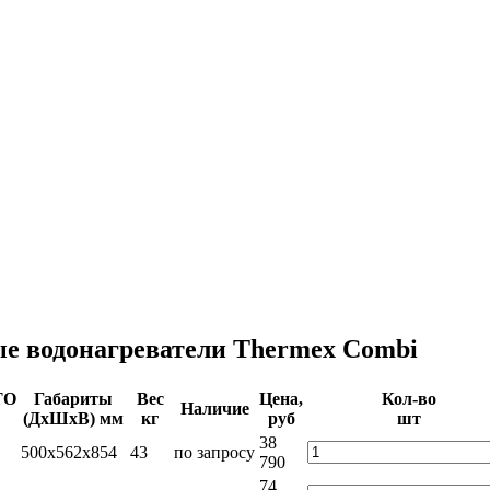
е водонагреватели Thermex Combi
ТО
Габариты
Вес
Цена,
Кол-во
Наличие
(ДхШхВ) мм
кг
руб
шт
38
500x562x854
43
по запросу
790
74