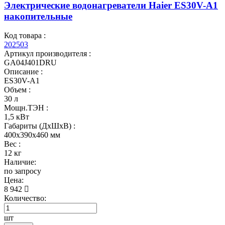
Электрические водонагреватели Haier ES30V-A1
накопительные
Код товара :
202503
Артикул производителя :
GA04J401DRU
Описание :
ES30V-A1
Объем :
30 л
Мощн.ТЭН :
1,5 кВт
Габариты (ДхШхВ) :
400x390x460 мм
Вес :
12 кг
Наличие:
по запросу
Цена:
8 942
Количество:
шт