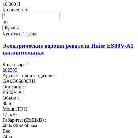
10 060
Количество:
шт
Купить
Купить в 1 клик
Электрические водонагреватели Haier ES80V-A1
накопительные
Код товара :
202505
Артикул производителя :
GA0G66000RU
Описание :
ES80V-A1
Объем :
80 л
Мощн.ТЭН :
1,5 кВт
Габариты (ДхШхВ) :
400x390x960 мм
Вес :
24 кг