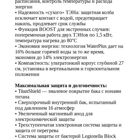
расписания, контроль температуры и расхода
энергии
• Надежность «сухого» ТЭНа: защитная колба
исключает контакт с водой, предотвращает
накипь, продлевает срок службы
• Функция BOOST для экстренных случаев:
попеременная работа двух ТЭНов по 1,5 кВт,
температура нагрева до 80°С
• Экономия энергии: технология WaterPlus дает на
16% больше горячей воды за то же время,
экономия до 14% электроэнергии
• Компактность: ультратонкий корпус глубиной 27
см, установка в вертикальном и горизонтальном
положении
Максимальная защита и долговечность:
• TitanShield — эмалевое покрытие бака с ионами
титана
• Сверхпрочный внутренний бак, испытанный
под давлением 16 атмосфер
• Увеличенный магниевый анод для
электрохимической защиты
• Трехступенчатая электронная система защиты и
защита от перегрева
• Система защиты от бактерий Legionella Block