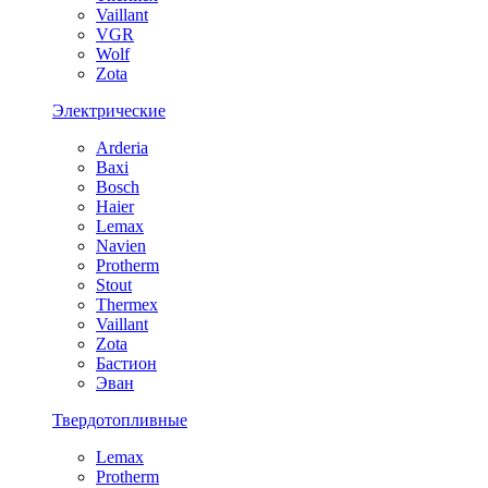
Vaillant
VGR
Wolf
Zota
Электрические
Arderia
Baxi
Bosch
Haier
Lemax
Navien
Protherm
Stout
Thermex
Vaillant
Zota
Бастион
Эван
Твердотопливные
Lemax
Protherm