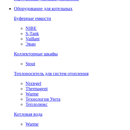
Оборудование для котельных
Буферные емкости
NIBE
S-Tank
Vaillant
Эван
Коллекторные шкафы
Stout
Теплоноситель для систем отопления
Nixiegel
Thermagent
Warme
Технология Уюта
Теплолюкс
Котловая вода
Warme