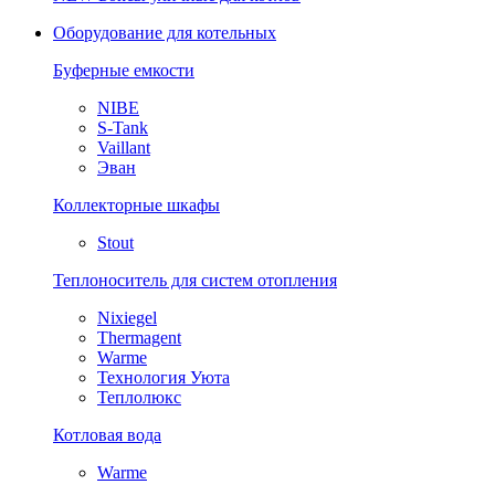
Оборудование для котельных
Буферные емкости
NIBE
S-Tank
Vaillant
Эван
Коллекторные шкафы
Stout
Теплоноситель для систем отопления
Nixiegel
Thermagent
Warme
Технология Уюта
Теплолюкс
Котловая вода
Warme