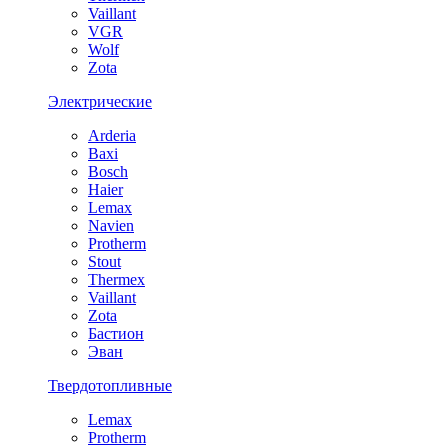
Vaillant
VGR
Wolf
Zota
Электрические
Arderia
Baxi
Bosch
Haier
Lemax
Navien
Protherm
Stout
Thermex
Vaillant
Zota
Бастион
Эван
Твердотопливные
Lemax
Protherm