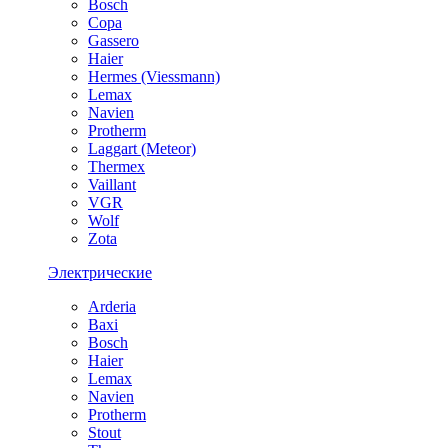
Bosch
Copa
Gassero
Haier
Hermes (Viessmann)
Lemax
Navien
Protherm
Laggart (Meteor)
Thermex
Vaillant
VGR
Wolf
Zota
Электрические
Arderia
Baxi
Bosch
Haier
Lemax
Navien
Protherm
Stout