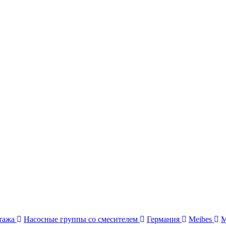
нтажа
Насосные группы со смесителем
Германия
Meibes
M