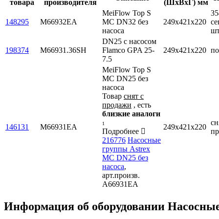
товара
производителя
(ШxВxГ) мм
MeiFlow Top S
35
148295
M66932EA
MC DN32 без
249x421x220
се
насоса
ш
DN25 с насосом
198374
M66931.36SH
Flamco GPA 25-
249x421x220
по
7.5
MeiFlow Top S
MC DN25 без
насоса
Товар
снят с
продажи
, есть
близкие аналоги
сн
1
146131
M66931EA
249x421x220
Подробнее
п
216776
Насосные
группы Astrex
MC DN25 без
насоса
,
арт.произв.
A66931EA
Информация об оборудовании
Насосные