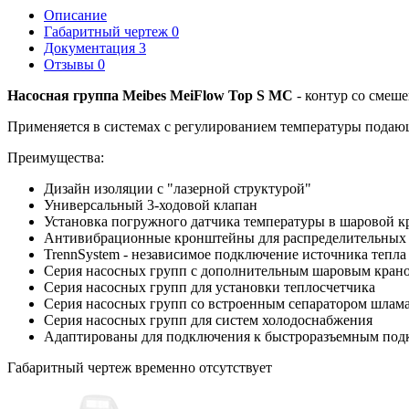
Описание
Габаритный чертеж
0
Документация
3
Отзывы
0
Насосная группа Meibes MeiFlow Top S MC
- контур со смеш
Применяется в системах с регулированием температуры подаю
Преимущества:
Дизайн изоляции с "лазерной структурой"
Универсальный 3-ходовой клапан
Установка погружного датчика температуры в шаровой 
Антивибрационные кронштейны для распределительных к
TrennSystem - независимое подключение источника тепла
Серия насосных групп с дополнительным шаровым крано
Серия насосных групп для установки теплосчетчика
Серия насосных групп со встроенным сепаратором шлама 
Серия насосных групп для систем холодоснабжения
Адаптированы для подключения к быстроразъемным подк
Габаритный чертеж временно отсутствует