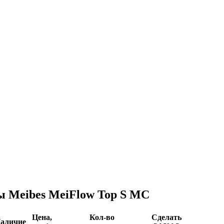
 Meibes MeiFlow Top S MC
Цена,
Кол-во
Сделать
аличие