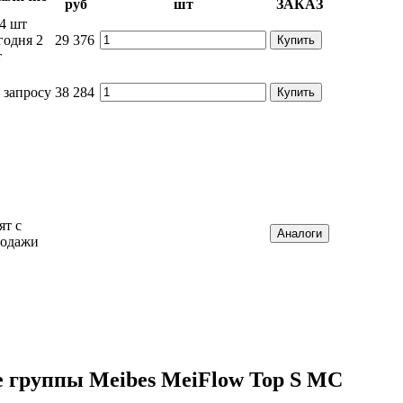
руб
шт
ЗАКАЗ
4 шт
годня
2
29 376
Купить
т
 запросу
38 284
Купить
ят с
Аналоги
родажи
 группы Meibes MeiFlow Top S MC