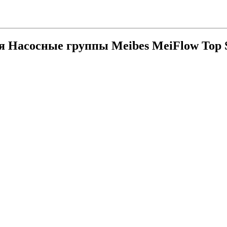
ия
Насосные группы Meibes MeiFlow Top