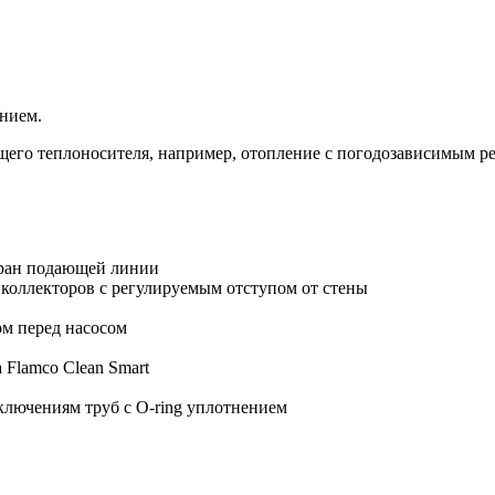
ением.
щего теплоносителя, например, отопление с погодозависимым р
кран подающей линии
оллекторов с регулируемым отступом от стены
м перед насосом
Flamco Clean Smart
лючениям труб с O-ring уплотнением