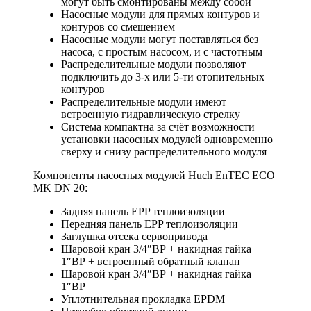
могут быть смонтированы между собой
Насосные модули для прямых контуров и
контуров со смешением
Насосные модули могут поставляться без
насоса, с простым насосом, и с частотным
Распределительные модули позволяют
подключить до 3-х или 5-ти отопительных
контуров
Распределительные модули имеют
встроенную гидравлическую стрелку
Система компактна за счёт возможности
установки насосных модулей одновременно
сверху и снизу распределительного модуля
Компоненты насосных модулей Huch EnTEC ECO
MK DN 20:
Задняя панель EPP теплоизоляции
Передняя панель EPP теплоизоляции
Заглушка отсека сервопривода
Шаровой кран 3/4″ВР + накидная гайка
1″ВР + встроенный обратный клапан
Шаровой кран 3/4″ВР + накидная гайка
1″ВР
Уплотнительная прокладка EPDM