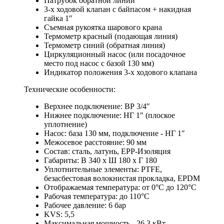
Патрубок обратной линии
3-х ходовой клапан с байпасом + накидная
гайка 1″
Съемная рукоятка шарового крана
Термометр красный (подающая линия)
Термометр синий (обратная линия)
Циркуляционный насос (или посадочное
место под насос с базой 130 мм)
Индикатор положения 3-х ходового клапана
Технические особенности:
Верхнее подключение: ВР 3/4″
Нижнее подключение: НГ 1″ (плоское
уплотнение)
Насос: база 130 мм, подключение - НГ 1″
Межосевое расстояние: 90 мм
Состав: сталь, латунь, EPP-Изоляция
Габариты: В 340 х Ш 180 х Г 180
Уплотнительные элементы: PTFE,
безасбестовая волокнистая прокладка, EPDM
Отображаемая температура: от 0°C до 120°C
Рабочая температура: до 110°C
Рабочее давление: 6 бар
KVS: 5,5
Максимальная мощность - 26,3 кВт