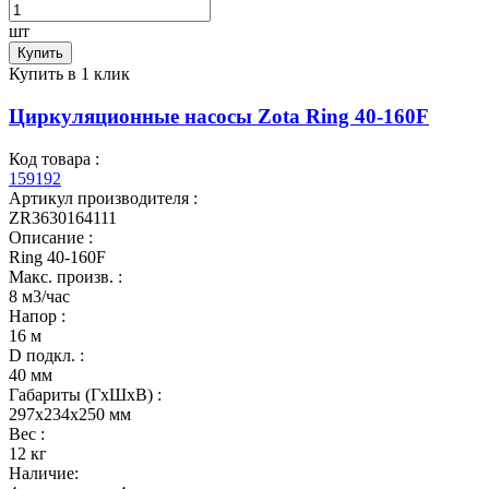
шт
Купить
Купить в 1 клик
Циркуляционные насосы Zota Ring 40-160F
Код товара :
159192
Артикул производителя :
ZR3630164111
Описание :
Ring 40-160F
Макс. произв. :
8 м3/час
Напор :
16 м
D подкл. :
40 мм
Габариты (ГхШхВ) :
297x234x250 мм
Вес :
12 кг
Наличие: