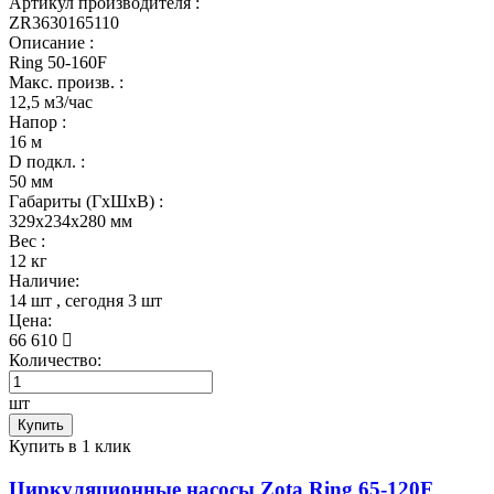
Артикул производителя :
ZR3630165110
Описание :
Ring 50-160F
Макс. произв. :
12,5 м3/час
Напор :
16 м
D подкл. :
50 мм
Габариты (ГхШхВ) :
329x234x280 мм
Вес :
12 кг
Наличие:
14 шт
, сегодня
3 шт
Цена:
66 610
Количество:
шт
Купить
Купить в 1 клик
Циркуляционные насосы Zota Ring 65-120F