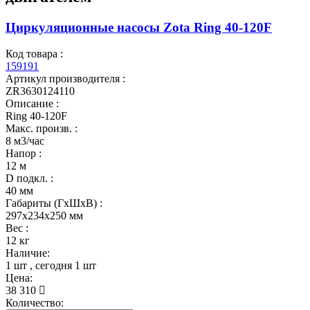
Циркуляционные насосы Zota Ring 40-120F
Код товара :
159191
Артикул производителя :
ZR3630124110
Описание :
Ring 40-120F
Макс. произв. :
8 м3/час
Напор :
12 м
D подкл. :
40 мм
Габариты (ГхШхВ) :
297x234x250 мм
Вес :
12 кг
Наличие:
1 шт
, сегодня
1 шт
Цена:
38 310
Количество: