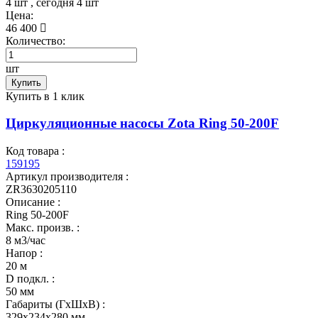
4 шт
, сегодня
4 шт
Цена:
46 400
Количество:
шт
Купить
Купить в 1 клик
Циркуляционные насосы Zota Ring 50-200F
Код товара :
159195
Артикул производителя :
ZR3630205110
Описание :
Ring 50-200F
Макс. произв. :
8 м3/час
Напор :
20 м
D подкл. :
50 мм
Габариты (ГхШхВ) :
329x234x280 мм