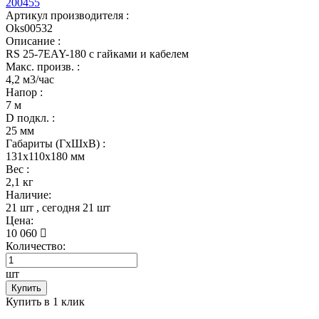
200455
Артикул производителя :
Oks00532
Описание :
RS 25-7EAY-180 с гайками и кабелем
Макс. произв. :
4,2 м3/час
Напор :
7 м
D подкл. :
25 мм
Габариты (ГхШхВ) :
131x110x180 мм
Вес :
2,1 кг
Наличие:
21 шт
, сегодня
21 шт
Цена:
10 060
Количество:
шт
Купить
Купить в 1 клик