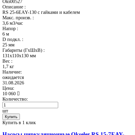
Oks00527
Описание :
RS 25-6EAY-130 с гайками и кабелем
Макс. произв. :
3,6 м3/час
Напор :
6 м
D подкл. :
25 мм
Габариты (ГхШхВ) :
131x110x130 мм
Вес :
1,7 кг
Наличие:
ожидается
31.08.2026
Цена:
10 060
Количество:
шт
Купить
Купить в 1 клик
Насосы циркуляционные Okseler RS 15-7EAY-