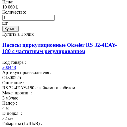
Цена:
10 060
Количество:
шт
Купить
Купить в 1 клик
Насосы циркуляционные Okseler RS 32-4EAY-
180 с частотным регулированием
Код товара :
200448
Артикул производителя :
Oks00525
Описание :
RS 32-4EAY-180 с гайками и кабелем
Макс. произв. :
3 м3/час
Напор :
4 м
D подкл. :
32 мм
Габариты (ГхШхВ) :