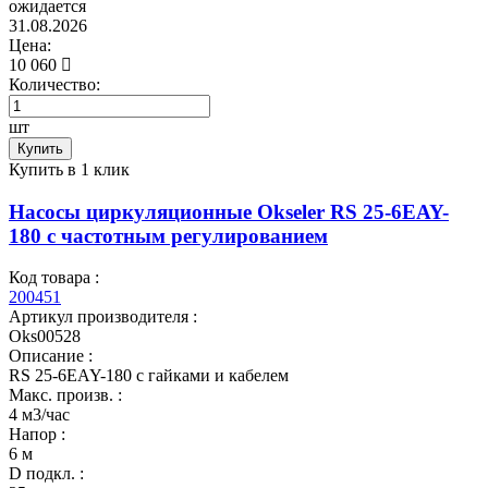
ожидается
31.08.2026
Цена:
10 060
Количество:
шт
Купить
Купить в 1 клик
Насосы циркуляционные Okseler RS 25-6EAY-
180 с частотным регулированием
Код товара :
200451
Артикул производителя :
Oks00528
Описание :
RS 25-6EAY-180 с гайками и кабелем
Макс. произв. :
4 м3/час
Напор :
6 м
D подкл. :