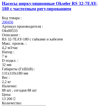
Насосы циркуляционные Okseler RS 32-7EAY-
180 с частотным регулированием
Код товара :
200456
Артикул производителя :
Oks00533
Описание :
RS 32-7EAY-180 с гайками и кабелем
Макс. произв. :
4,2 м3/час
Напор :
7 м
D подкл. :
32 мм
Габариты (ГхШхВ) :
131x110x180 мм
Вес :
2,2 кг
Наличие:
88 шт
, сегодня
88 шт
Цена:
13 200
Количество: