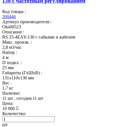
130 с частотным регулированием
Код товара :
200446
Артикул производителя :
Oks00523
Описание :
RS 25-4EAY-130 с гайками и кабелем
Макс. произв. :
2,8 м3/час
Напор :
4 м
D подкл. :
25 мм
Габариты (ГхШхВ) :
131x110x130 мм
Вес :
1,7 кг
Наличие:
11 шт
, сегодня
11 шт
Цена:
10 060
Количество:
шт