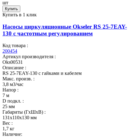
шт
Купить
Купить в 1 клик
Насосы циркуляционные Okseler RS 25-7EAY-
130 с частотным регулированием
Код товара :
200454
Артикул производителя :
Oks00531
Описание :
RS 25-7EAY-130 с гайками и кабелем
Макс. произв. :
3,8 м3/час
Напор :
7 м
D подкл. :
25 мм
Габариты (ГхШхВ) :
131x110x130 мм
Вес :
1,7 кг
Наличие: