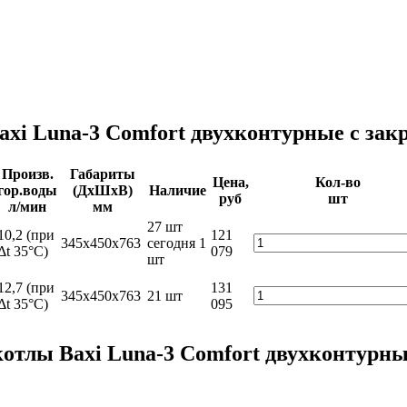
axi Luna-3 Comfort двухконтурные с зак
Произв.
Габариты
Цена,
Кол-во
гор.воды
(ДхШхВ)
Наличие
руб
шт
л/мин
мм
27 шт
10,2 (при
121
345x450x763
сегодня
1
Δt 35°C)
079
шт
12,7 (при
131
345x450x763
21 шт
Δt 35°C)
095
котлы Baxi Luna-3 Comfort двухконтурны