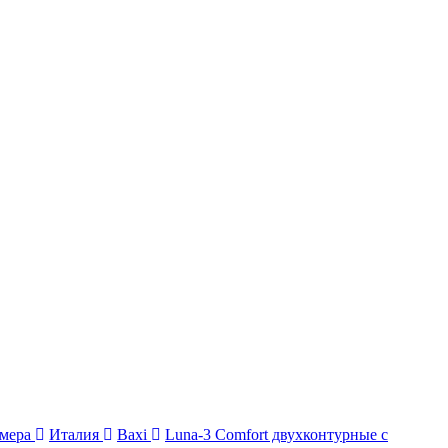
амера
Италия
Baxi
Luna-3 Comfort двухконтурные с