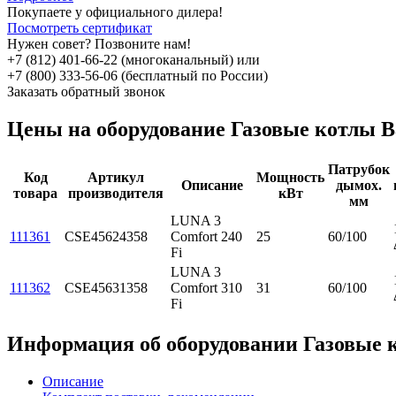
Покупаете у официального дилера!
Посмотреть сертификат
Нужен совет? Позвоните нам!
+7 (812) 401-66-22 (многоканальный) или
+7 (800) 333-56-06 (бесплатный по России)
Заказать обратный звонок
Цены на оборудование
Газовые котлы B
Патрубок
Код
Артикул
Мощность
Описание
дымох.
товара
производителя
кВт
мм
LUNA 3
111361
CSE45624358
Comfort 240
25
60/100
Fi
LUNA 3
111362
CSE45631358
Comfort 310
31
60/100
Fi
Информация об оборудовании
Газовые 
Описание