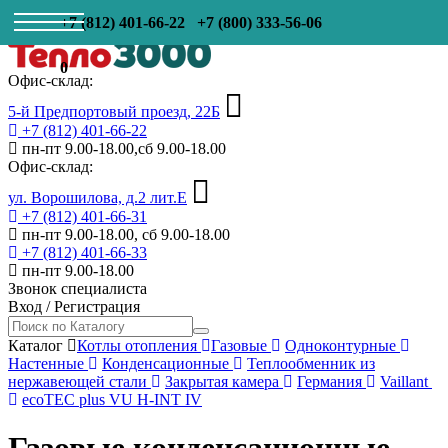
+7 (812) 401-66-22
+7 (800) 333-56-06
0
Офис-склад:
5-й Предпортовый проезд, 22Б
+7 (812) 401-66-22
пн-пт 9.00-18.00,сб 9.00-18.00
Офис-склад:
ул. Ворошилова, д.2 лит.Е
+7 (812) 401-66-31
пн-пт 9.00-18.00, сб 9.00-18.00
+7 (812) 401-66-33
пн-пт 9.00-18.00
Звонок специалиста
Вход
/
Регистрация
Каталог
Котлы отопления
Газовые
Одноконтурные
Настенные
Конденсационные
Теплообменник из
нержавеющей стали
Закрытая камера
Германия
Vaillant
ecoTEC plus VU H-INT IV