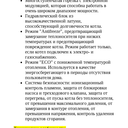
Многоступенчатая горелка с электронной
модуляцией, которая способна работать в
очень широком диапазоне мощности.
Гидравлический блок из
высококачественной латуни,
способствующий долговечности котла.
Режим "Antifreeze", предотвращающий
замерзание теплоносителя при низких
температурах и предотвращающий
повреждение котла. Режим работает только,
если котел подключен к электро- и
газоснабжению.
Режим "ECO" с пониженной температурой
отопления. Используется в качестве
энергосберегающего в периоды отсутствия
пользователя дома.
Система безопасности: ионизационный
контроль пламени, защита от блокировки
насоса и трехходового клапана, защита от
перегрева, от пуска котла без теплоносителя,
от превышения максимального давления, от
замерзания в контуре отопления, от
превышения напряжения, контроль удаления
продуктов сгорания.